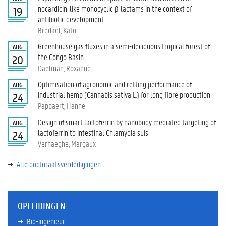
nocardicin-like monocyclic β-lactams in the context of
19
antibiotic development
Bredael, Kato
Greenhouse gas fluxes in a semi-deciduous tropical forest of
AUG
the Congo Basin
20
Daelman, Roxanne
Optimisation of agronomic and retting performance of
AUG
industrial hemp (Cannabis sativa L.) for long fibre production
24
Pappaert, Hanne
Design of smart lactoferrin by nanobody mediated targeting of
AUG
lactoferrin to intestinal Chlamydia suis
24
Verhaeghe, Margaux
Alle doctoraatsverdedigingen
OPLEIDINGEN
Bio-ingenieur