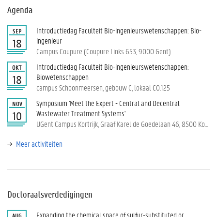
Agenda
Introductiedag Faculteit Bio-ingenieurswetenschappen: Bio-
SEP
ingenieur
18
Campus Coupure (Coupure Links 653, 9000 Gent)
Introductiedag Faculteit Bio-ingenieurswetenschappen:
OKT
Biowetenschappen
18
campus Schoonmeersen, gebouw C, lokaal C0.125
Symposium 'Meet the Expert - Central and Decentral
NOV
Wastewater Treatment Systems'
10
UGent Campus Kortrijk, Graaf Karel de Goedelaan 46, 8500 Kortrijk
Meer activiteiten
Doctoraatsverdedigingen
Expanding the chemical space of sulfur-substituted or
AUG