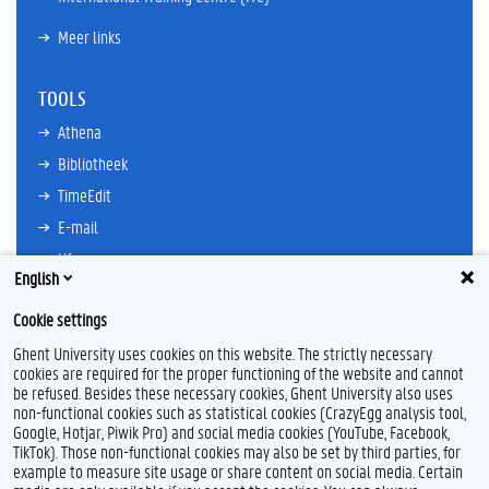
Meer links
TOOLS
Athena
Bibliotheek
TimeEdit
E-mail
Ufora
English
Oasis
Cookie settings
Research Explorer
Ghent University uses cookies on this website. The strictly necessary
cookies are required for the proper functioning of the website and cannot
be refused. Besides these necessary cookies, Ghent University also uses
non-functional cookies such as statistical cookies (CrazyEgg analysis tool,
F
T
L
I
Google, Hotjar, Piwik Pro) and social media cookies (YouTube, Facebook,
a
w
i
n
TikTok). Those non-functional cookies may also be set by third parties, for
c
i
n
s
example to measure site usage or share content on social media. Certain
e
t
k
t
Feedback